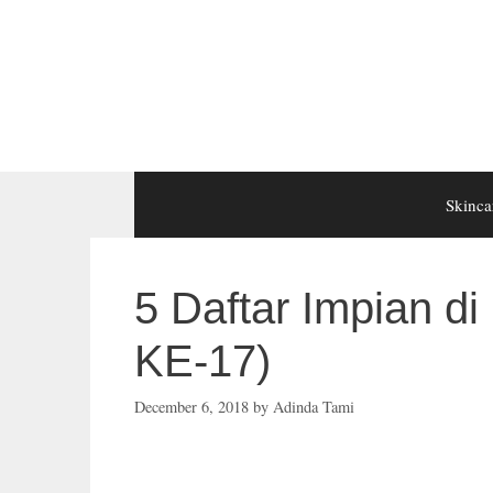
Skip
to
content
Skinca
5 Daftar Impian
KE-17)
December 6, 2018
by
Adinda Tami