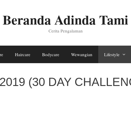
Beranda Adinda Tami
Cerita Pengalaman
re
Haircare
Bodycare
Wewangian
Lifestyle
 di 2019 (30 DAY CHALL