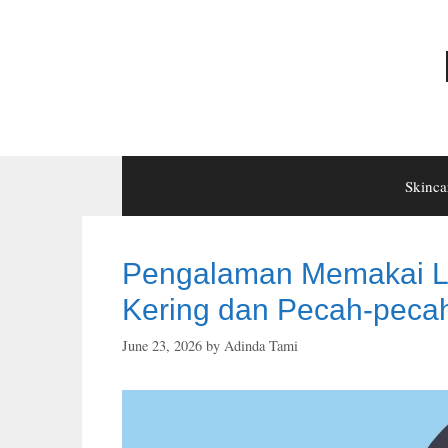
Skip
to
content
Skinca
Pengalaman Memakai Lan
Kering dan Pecah-peca
June 23, 2026
by
Adinda Tami