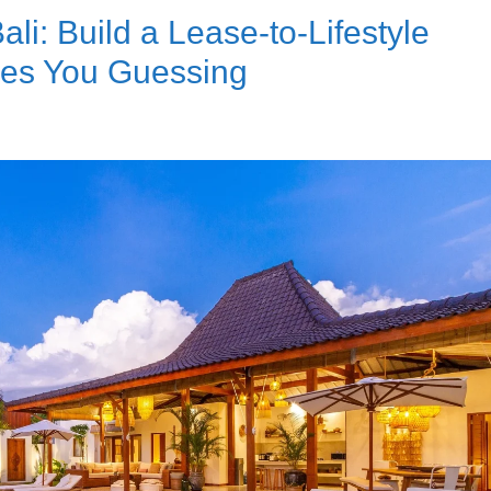
ali: Build a Lease-to-Lifestyle
ves You Guessing