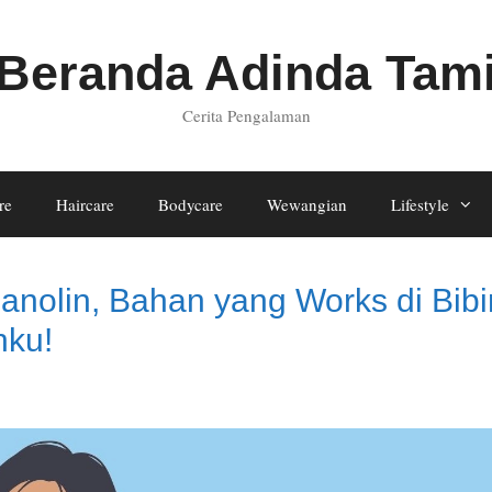
Beranda Adinda Tam
Cerita Pengalaman
re
Haircare
Bodycare
Wewangian
Lifestyle
olin, Bahan yang Works di Bibi
hku!