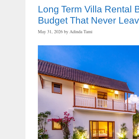
Long Term Villa Rental B
Budget That Never Lea
May 31, 2026
by
Adinda Tami