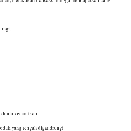
akanan, melakukan transaksi hingga mendapatkan uang.
jungi,
g dunia kecantikan.
roduk yang tengah digandrungi.