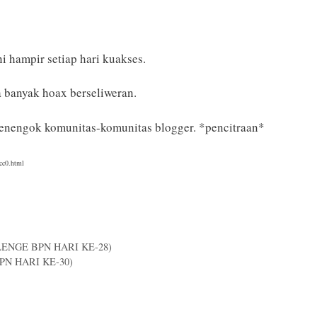
 hampir setiap hari kuakses.
a banyak hoax berseliweran.
enengok komunitas-komunitas blogger. *pencitraan*
-cc0.html
ALLENGE BPN HARI KE-28)
BPN HARI KE-30)