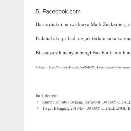
5. Facebook.com
Harus diakui bahwa karya Mark Zuckerberg ini
Padahal aku pribadi nggak terlalu suka karen
Biasanya sih menyambangi Facebook untuk m
Referensi : https://www.carolinaratri.com/2016/02/11-situs-penyedia-free-images
Categories
Lifestyle
Kumpulan Situs Belanja Terfavorit (30 DAY CH
Target Blogging 2019-ku (30 DAY CHALLENGE 