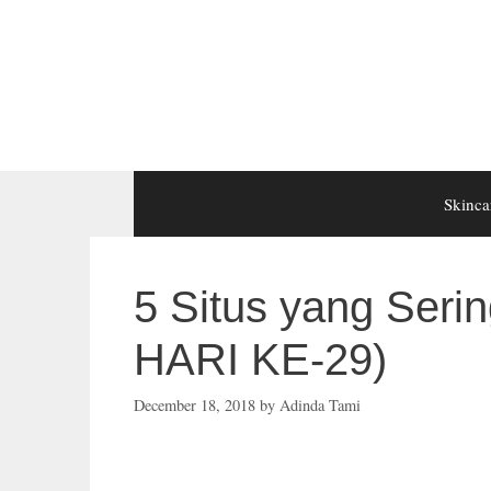
Skip
to
content
Skinca
5 Situs yang Se
HARI KE-29)
December 18, 2018
by
Adinda Tami