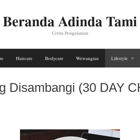
Beranda Adinda Tami
Cerita Pengalaman
re
Haircare
Bodycare
Wewangian
Lifestyle
ring Disambangi (30 DA