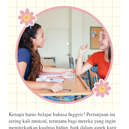
Kenapa harus belajar bahasa Inggris? Pertanyaan ini
sering kali muncul, terutama bagi mereka yang ingin
meningkatkan kualitas hidup, baik dalam aspek karir