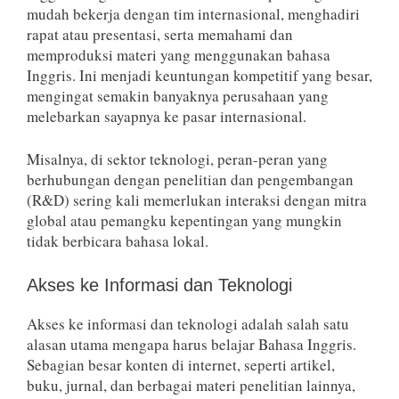
mudah bekerja dengan tim internasional, menghadiri
rapat atau presentasi, serta memahami dan
memproduksi materi yang menggunakan bahasa
Inggris. Ini menjadi keuntungan kompetitif yang besar,
mengingat semakin banyaknya perusahaan yang
melebarkan sayapnya ke pasar internasional.
Misalnya, di sektor teknologi, peran-peran yang
berhubungan dengan penelitian dan pengembangan
(R&D) sering kali memerlukan interaksi dengan mitra
global atau pemangku kepentingan yang mungkin
tidak berbicara bahasa lokal.
Akses ke Informasi dan Teknologi
Akses ke informasi dan teknologi adalah salah satu
alasan utama mengapa harus belajar Bahasa Inggris.
Sebagian besar konten di internet, seperti artikel,
buku, jurnal, dan berbagai materi penelitian lainnya,