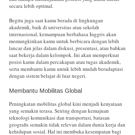
secara lebih optimal.
Begitu juga saat kamu berada di lingkungan
akademik, baik di universitas atau sekolah
internasional, kemampuan berbahasa Inggris akan
memungkinkan kamu untuk berbicara dengan lebih
lancar dan jelas dalam diskusi, presentasi, atau bahkan
saat bekerja dalam kelompok. Ini akan memperkuat
posisi kamu dalam percakapan atau tugas akademik,
serta membantu kamu untuk lebih mudah beradaptasi
dengan sistem belajar di luar negeri.
Membantu Mobilitas Global
Peningkatan mobilitas global kini menjadi kenyataan
yang semakin terasa. Seiring dengan kemajuan
teknologi komunikasi dan transportasi, batasan
geografis semakin tidak relevan dalam dunia kerja dan
kehidupan sosial. Hal ini membuka kesempatan bagi