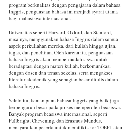
program berkualitas dengan pengajaran dalam bahasa
Inggris, penguasaan bahasa ini menjadi syarat utama
bagi mahasiswa internasional.
Universitas seperti Harvard, Oxford, dan Stanford,
misalnya, menggunakan bahasa Inggris dalam semua
aspek perkuliahan mereka, dari kuliah hingga ujian,
tugas, dan penelitian. Oleh karena itu, penguasaan
bahasa Inggris akan mempermudah siswa untuk
beradaptasi dengan materi kuliah, berkomunikasi
dengan dosen dan teman sekelas, serta mengakses
literatur akademik yang sebagian besar ditulis dalam
bahasa Inggris.
Selain itu, kemampuan bahasa Inggris yang baik juga
berpengaruh besar pada proses memperoleh beasiswa.
Banyak program beasiswa internasional, seperti
Fullbright, Chevening, dan Erasmus Mundus,
mensyaratkan peserta untuk memiliki skor TOEFL atau