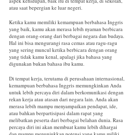
aspek kehidupan, baik itu di tempat kerja, di sekolah,
atau saat bepergian ke luar negeri.
Ketika kamu memiliki kemampuan berbahasa Inggris
yang baik, kamu akan merasa lebih nyaman berbicara
dengan orang-orang dari berbagai negara dan budaya.
Hal ini bisa mengurangi rasa cemas atau ragu-ragu
yang sering muncul ketika berbicara dengan orang
yang tidak kamu kenal, apalagi jika bahasa yang
digunakan bukan bahasa ibu kamu.
Di tempat kerja, terutama di perusahaan internasional,
kemampuan berbahasa Inggris memungkinkan Anda
untuk lebih percaya diri dalam berkomunikasi dengan
rekan kerja atau atasan dari negara lain. Anda akan
merasa lebih mampu menyampaikan pendapat, ide,
atau bahkan berpartisipasi dalam rapat yang
melibatkan peserta dari berbagai belahan dunia. Rasa
percaya diri ini akan membuat kamu lebih dihargai
dan mampu menunjukkan potensi yang kamu miliki