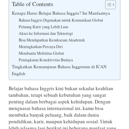
Table of Contents
Kenapa Harus Belajar Bahasa Inggris? Ini Manfaatnya
Bahasa Inggris Digunakan untuk Komunikasi Global
Peluang Karir yang Lebih Luas
Akses ke Informasi dan Teknologi
Bisa Mendapatkan Kesuksesan Akademik
Meningkatkan Percaya Diri
Membantu Mobilitas Global
Peningkatan Konektivitas Budaya
Tingkatkan Kemampuan Bahasa Inggrismu di ICAN
English
Belajar bahasa Inggris kini bukan sekadar keahlian
tambahan, tetapi sebuah kebutuhan yang sangat
penting dalam berbagai aspek kehidupan. Dengan
menguasai bahasa internasional ini, kamu bisa
membuka banyak peluang, baik dalam dunia
pendidikan, karir, maupun kehidupan sosial. Untuk
lebih jelasnya lagi berikut ini beberapa manfaat yang