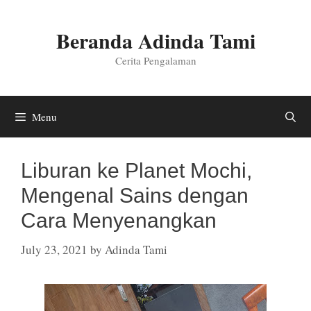
Skip
to
Beranda Adinda Tami
content
Cerita Pengalaman
Menu
Liburan ke Planet Mochi,
Mengenal Sains dengan
Cara Menyenangkan
July 23, 2021
by
Adinda Tami