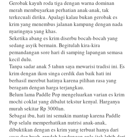
Gerobak kayuh roda tiga dengan warna dominan
merah membuyarkan perhatian anak-anak, tak
terkecuali diriku. Apalagi kalau bukan gerobak es
krim yang menembus jalanan kampung dengan nada
nyaringnya yang khas.
Seketika abang es krim diserbu bocah-bocah yang
sedang asyik bermain. Begitulah kira-kira
pemandangan sore hari di samping lapangan semasa
kecil dulu.
Tanpa sadar anak 5 tahun saya mewarisi tradisi ini. Es
krim dengan ikon singa cerdik dan baik hati ini
berhasil merebut hatinya karena pilihan rasa yang
beragam dengan harga terjangkau.
Belum lama Paddle Pop mengeluarkan varian es krim
mochi coklat yang dibalut tekstur kenyal. Harganya
murah sekitar Rp 3000an.
Sebagai ibu, hati ini semakin mantap karena Paddle
Pop selalu memperhatikan nutrisi anak-anak,
dibuktikan dengan es krim yang terbuat hanya dari
susu dan buah, rendah kandungan gula (tak lebih dari