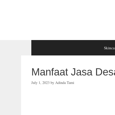
Skip
to
content
Skinca
Manfaat Jasa Des
July 1, 2023
by
Adinda Tami