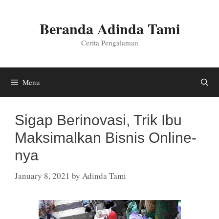
Skip
to
Beranda Adinda Tami
content
Cerita Pengalaman
Menu
Sigap Berinovasi, Trik Ibu
Maksimalkan Bisnis Online-
nya
January 8, 2021
by
Adinda Tami