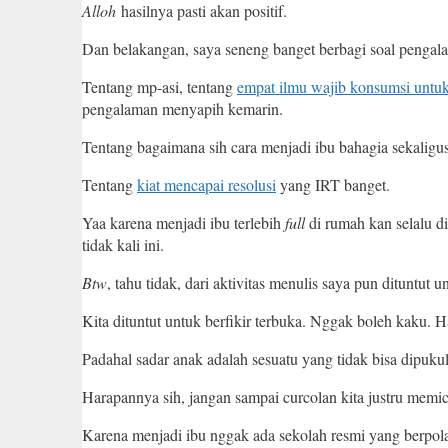
Alloh
hasilnya pasti akan positif.
Dan belakangan, saya seneng banget berbagi soal penga
Tentang mp-asi, tentang
empat ilmu wajib konsumsi untu
pengalaman menyapih kemarin.
Tentang bagaimana sih cara menjadi ibu bahagia sekaligus
Tentang
kiat mencapai resolusi
yang IRT banget.
Yaa karena menjadi ibu terlebih
full
di rumah kan selalu di
tidak kali ini.
Btw
, tahu tidak, dari aktivitas menulis saya pun dituntu
Kita dituntut untuk berfikir terbuka. Nggak boleh kaku. Ha
Padahal sadar anak adalah sesuatu yang tidak bisa dipuku
Harapannya sih, jangan sampai curcolan kita justru memic
Karena menjadi ibu nggak ada sekolah resmi yang berpola 