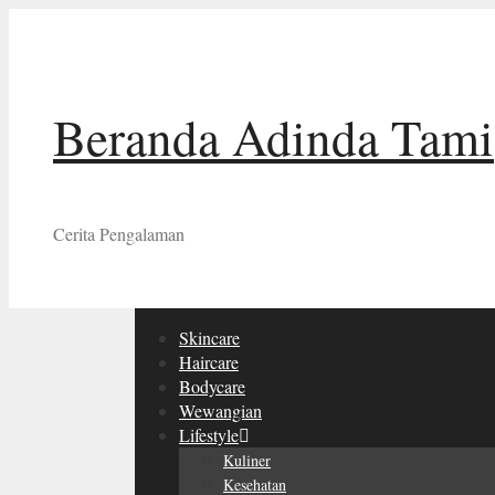
Skip
to
content
Beranda Adinda Tami
Cerita Pengalaman
Skincare
Haircare
Bodycare
Wewangian
Lifestyle
Kuliner
Kesehatan