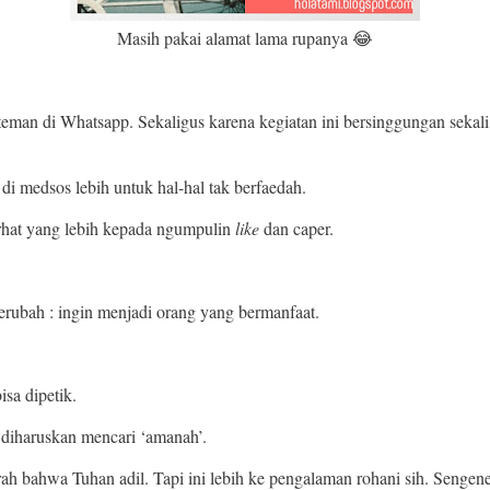
Masih pakai alamat lama rupanya 😂
eman di Whatsapp. Sekaligus karena kegiatan ini bersinggungan sekal
i medsos lebih untuk hal-hal tak berfaedah.
urhat yang lebih kepada ngumpulin
like
dan caper.
rubah : ingin menjadi orang yang bermanfaat.
isa dipetik.
 diharuskan mencari ‘amanah’.
bahwa Tuhan adil. Tapi ini lebih ke pengalaman rohani sih. Sengenes a