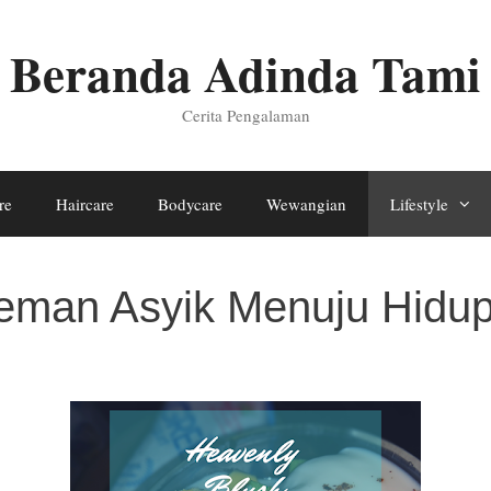
Beranda Adinda Tami
Cerita Pengalaman
re
Haircare
Bodycare
Wewangian
Lifestyle
Teman Asyik Menuju Hidu