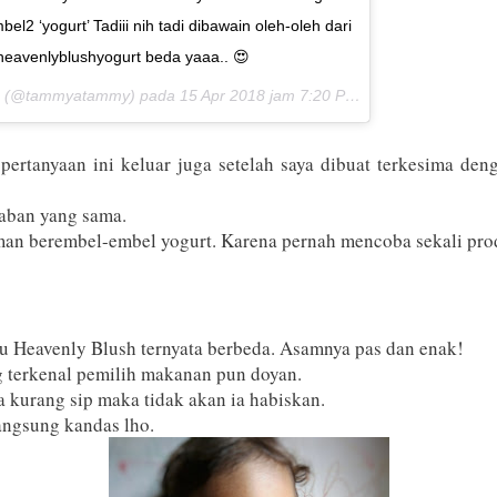
2 ‘yogurt’ Tadiii nih tadi dibawain oleh-oleh dari
eavenlyblushyogurt beda yaaa.. 😍
(@tammyatammy) pada
15 Apr 2018 jam 7:20 PDT
pertanyaan ini keluar juga setelah saya dibuat terkesima d
waban yang sama.
n berembel-embel yogurt. Karena pernah mencoba sekali prod
u Heavenly Blush ternyata berbeda. Asamnya pas dan enak!
g terkenal pemilih makanan pun doyan.
 kurang sip maka tidak akan ia habiskan.
angsung kandas lho.