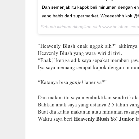
Dan semenjak itu kapok beli minuman dengan embel
yang habis dari supermarket. Weeeeshhh kok @h
Sebuah kiriman dibagikan oleh
www.holatami.com
“Heavenly Blush enak nggak sih?” akhirnya 
Heavenly Blush yang wara-wiri di tivi.
“Enak,” ketiga adik saya sepakat memberi ja
Iya saya memang sempat kapok dengan minuma
“Katanya bisa
ganjel
laper ya?”
Dan malam itu saya membuktikan sendiri kala
Bahkan anak saya yang usianya 2.5 tahun yan
Buat dia kalau makanan atau minuman rasanya
Heavenly Blush Yo! Junior
Waktu saya beri
l