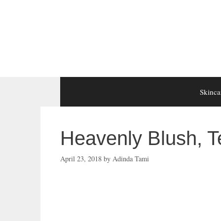
Skip
to
content
Skinca
Heavenly Blush, 
April 23, 2018
by
Adinda Tami