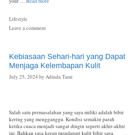
your …
Read more
Categories
Lifestyle
Leave a comment
Kebiasaan Sehari-hari yang Dapat
Menjaga Kelembapan Kulit
July 25, 2024
by
Adinda Tami
Salah satu permasalahan yang saya miliki adalah bibir
kering yang mengganggu. Kondisi semakin parah
ketika cuaca menjadi sangat dingin seperti akhir-akhir
ini. Bahkan saya kerap mendapati kulit bibir saya