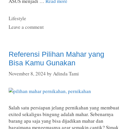
ASUS menjadi …
Read more
Categories
Lifestyle
Leave a comment
Referensi Pilihan Mahar yang
Bisa Kamu Gunakan
November 8, 2024
by
Adinda Tami
Salah satu persiapan jelang pernikahan yang membuat
exited sekaligus bingung adalah mahar. Sebenarnya
barang apa saja yang bisa dijadikan mahar dan
bagaimana mengemasnya agar semakin cantik? Simak