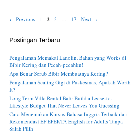
Page
Page
2
Page
Page
←
Previous
1
3
…
17
Next
→
Postingan Terbaru
Pengalaman Memakai Lanolin, Bahan yang Works di
Bibir Kering dan Pecah-pecahku!
Apa Benar Scrub Bibir Membuatnya Kering?
Pengalaman Scaling Gigi di Puskesmas, Apakah Worth
It?
Long Term Villa Rental Bali: Build a Lease-to-
Lifestyle Budget That Never Leaves You Guessing
Cara Menemukan Kursus Bahasa Inggris Terbaik dari
Rekomendasi EF EFEKTA English for Adults Tanpa
Salah Pilih