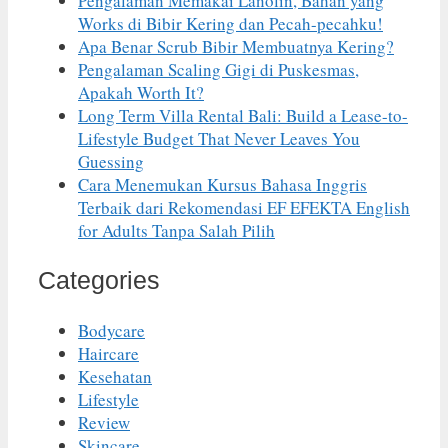
Pengalaman Memakai Lanolin, Bahan yang
Works di Bibir Kering dan Pecah-pecahku!
Apa Benar Scrub Bibir Membuatnya Kering?
Pengalaman Scaling Gigi di Puskesmas,
Apakah Worth It?
Long Term Villa Rental Bali: Build a Lease-to-
Lifestyle Budget That Never Leaves You
Guessing
Cara Menemukan Kursus Bahasa Inggris
Terbaik dari Rekomendasi EF EFEKTA English
for Adults Tanpa Salah Pilih
Categories
Bodycare
Haircare
Kesehatan
Lifestyle
Review
Skincare